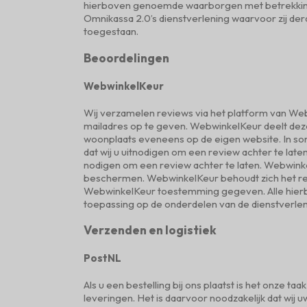
hierboven genoemde waarborgen met betrekking
Omnikassa 2.0’s dienstverlening waarvoor zij de
toegestaan.
Beoordelingen
WebwinkelKeur
Wij verzamelen reviews via het platform van Web
mailadres op te geven. WebwinkelKeur deelt dez
woonplaats eveneens op de eigen website. In so
dat wij u uitnodigen om een review achter te lat
nodigen om een review achter te laten. Webwi
beschermen. WebwinkelKeur behoudt zich het rec
WebwinkelKeur toestemming gegeven. Alle hier
toepassing op de onderdelen van de dienstverle
Verzenden en logistiek
PostNL
Als u een bestelling bij ons plaatst is het onze 
leveringen. Het is daarvoor noodzakelijk dat w