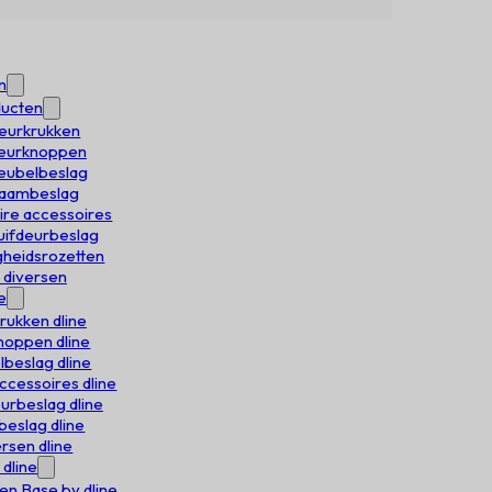
n
ducten
deurkrukken
Deurknoppen
meubelbeslag
 raambeslag
aire accessoires
huifdeurbeslag
igheidsrozetten
e diversen
e
rukken dline
oppen dline
beslag dline
accessoires dline
urbeslag dline
eslag dline
rsen dline
 dline
en Base by dline