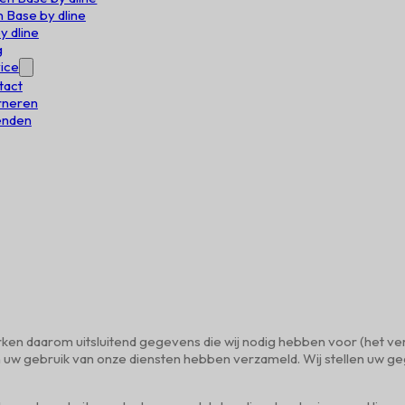
 Base by dline
y dline
g
ice
tact
rneren
enden
erken daarom uitsluitend gegevens die wij nodig hebben voor (het v
en uw gebruik van onze diensten hebben verzameld. Wij stellen uw 