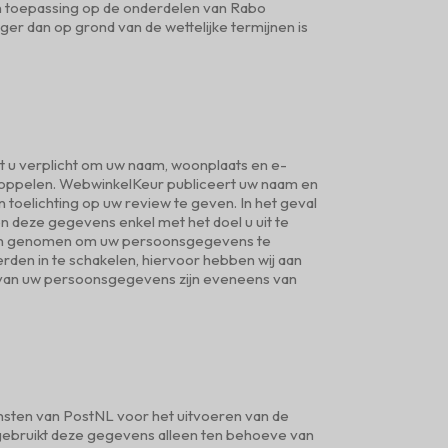
 toepassing op de onderdelen van Rabo
er dan op grond van de wettelijke termijnen is
t u verplicht om uw naam, woonplaats en e-
 koppelen. WebwinkelKeur publiceert uw naam en
oelichting op uw review te geven. In het geval
n deze gegevens enkel met het doel u uit te
elen genomen om uw persoonsgegevens te
den in te schakelen, hiervoor hebben wij aan
van uw persoonsgegevens zijn eveneens van
diensten van PostNL voor het uitvoeren van de
 gebruikt deze gegevens alleen ten behoeve van