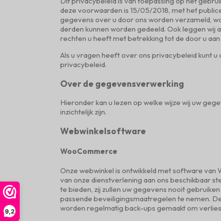
Dit privacybeleid is van toepassing op het gebru
deze voorwaarden is 15/05/2018, met het publicer
gegevens over u door ons worden verzameld, w
derden kunnen worden gedeeld. Ook leggen wij a
rechten u heeft met betrekking tot de door u a
Als u vragen heeft over ons privacybeleid kunt 
privacybeleid.
Over de gegevensverwerking
Hieronder kan u lezen op welke wijze wij uw geg
inzichtelijk zijn.
Webwinkelsoftware
WooCommerce
Onze webwinkel is ontwikkeld met software van
van onze dienstverlening aan ons beschikbaar st
te bieden, zij zullen uw gegevens nooit gebruike
passende beveiligingsmaatregelen te nemen. Dez
worden regelmatig back-ups gemaakt om verlies
9,2