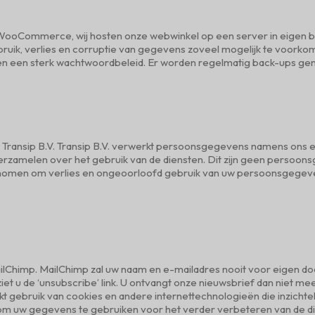
 WooCommerce, wij hosten onze webwinkel op een server in eigen 
ik, verlies en corruptie van gegevens zoveel mogelijk te voorko
e en een sterk wachtwoordbeleid. Er worden regelmatig back-ups ge
 Transip B.V. Transip B.V. verwerkt persoonsgegevens namens ons e
rzamelen over het gebruik van de diensten. Dit zijn geen persoons
omen om verlies en ongeoorloofd gebruik van uw persoonsgegevens
lChimp. MailChimp zal uw naam en e-mailadres nooit voor eigen do
iet u de ‘unsubscribe’ link. U ontvangt onze nieuwsbrief dan niet
 gebruik van cookies en andere internettechnologieën die inzicht
om uw gegevens te gebruiken voor het verder verbeteren van de die