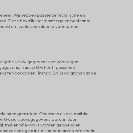
beheer. Wij hebben passende technische en
men. Deze beveiligingsmaatregelen bestaan in
maakt om verlies van data te voorkomen.
n gebruikt uw gegevens niet voor eigen
gegevens. Transip B.V. heeft passende
 te voorkomen. Transip B.V. is op grond van de
eleinden gebruiken. Onderaan elke e-mail die
 meer. Uw persoonsgegevens worden door
elijk maken of e-mails worden geopend en
nstverlening en in het kader daarvan informatie