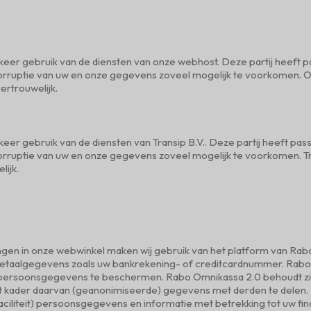
rkeer gebruik van de diensten van onze webhost. Deze partij heeft 
corruptie van uw en onze gegevens zoveel mogelijk te voorkomen. 
ertrouwelijk.
keer gebruik van de diensten van Transip B.V.. Deze partij heeft pa
orruptie van uw en onze gegevens zoveel mogelijk te voorkomen. Tr
lijk.
ingen in onze webwinkel maken wij gebruik van het platform van R
taalgegevens zoals uw bankrekening- of creditcardnummer. Rabo
ersoonsgegevens te beschermen. Rabo Omnikassa 2.0 behoudt zic
et kader daarvan (geanonimiseerde) gegevens met derden te delen. 
aciliteit) persoonsgegevens en informatie met betrekking tot uw fin