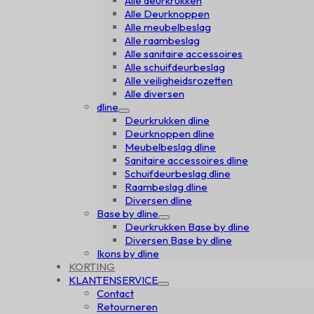
Alle deurkrukken
Alle Deurknoppen
Alle meubelbeslag
Alle raambeslag
Alle sanitaire accessoires
Alle schuifdeurbeslag
Alle veiligheidsrozetten
Alle diversen
dline
Deurkrukken dline
Deurknoppen dline
Meubelbeslag dline
Sanitaire accessoires dline
Schuifdeurbeslag dline
Raambeslag dline
Diversen dline
Base by dline
Deurkrukken Base by dline
Diversen Base by dline
Ikons by dline
KORTING
KLANTENSERVICE
Contact
Retourneren