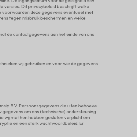
 online. De ingangsdatum voor de geldigheid van
 versies. Dit privacybeleid beschrijft welke
ke voorwaarden deze gegevens eventueel met
gevens tegen misbruik beschermen en welke
indt de contactgegevens aan het einde van ons
technieken wij gebruiken en voor wie de gegevens
nsip B.V. Persoonsgegevens die u ten behoeve
t uw gegevens om ons (technische) ondersteuning
 die wij met hen hebben gesloten verplicht om
yptie en een sterk wachtwoordbeleid. Er