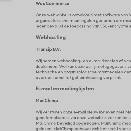
WooCommerce
Onze webwinkel is ontwikkeld met software van
organisatorische maatregelen genomen om misbru
ieder geval uit de toepassing van SSL-encrypti
Webhosting
Transip B.V.
Wij nemen webhosting- en e-maildiensten af van
doeleinden. Wel kan deze partij metagegevens ve
technische en organisatorische maatregelen gen
overeenkomst tot geheimhouding verplicht.
E-mail en mailinglijsten
MailChimp
Wij versturen onze e-mail nieuwsbrieven met Mai
geautomatiseerd via onze website is verzonden z
MailChimp beveiligd opgeslagen. MailChimp maakt
gelezen. MailChimp behoudt zich het recht voor 