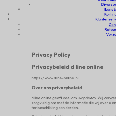
Diversen
Ikons b
Kortin
Klantenserv
Con
Retou
Verz
Privacy Policy
Privacybeleid d line online
https:// www.dline-online .nl
Over ons privacybeleid
d line online geeft veel om uw privacy. Wij verw
zorgvuldig om met de informatie die wij over u 
ter beschikking aan derden.