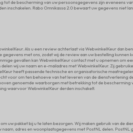
 tot de bescherming van uw persoonsgegevens zijn eveneens van
rden inschakelen. Rabo Omnikassa 2.0 bewaart uw gegevens niet lang
winkelKeur. Als u een review achterlaat via WebwinkelKeur dan ben
e gegevens met ons, zodat wij de review aan uw bestelling kunnen
mmige gevallen kan WebwinkelKeur contact met u opnemen om een t
en delen wij uw naam en e-mailadres met WebwinkelKeur. Zij gebruike
nkelKeur heeft passende technische en organisatorische maatreg
ht voor om ten behoeve van het leveren van de dienstverlening der
boven genoemde waarborgen met betrekking tot de bescherming 
ning waarvoor WebwinkelKeur derden inschakelt.
taak om uw pakket bij u te laten bezorgen. Wij maken gebruik van de 
ij uw naam, adres en woonplaatsgegevens met PostNL delen. PostNL