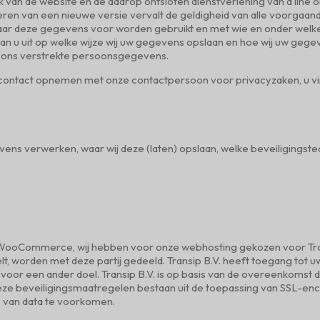
ik van de website en de daarop ontsloten dienstverlening van d line
en van een nieuwe versie vervalt de geldigheid van alle voorgaande
aar deze gegevens voor worden gebruikt en met wie en onder wel
an u uit op welke wijze wij uw gegevens opslaan en hoe wij uw ge
an ons verstrekte persoonsgegevens.
u contact opnemen met onze contactpersoon voor privacyzaken, u v
evens verwerken, waar wij deze (laten) opslaan, welke beveiligings
 WooCommerce, wij hebben voor onze webhosting gekozen voor Tra
elt, worden met deze partij gedeeld. Transip B.V. heeft toegang to
n voor een ander doel. Transip B.V. is op basis van de overeenkomst
e beveiligingsmaatregelen bestaan uit de toepassing van SSL-encr
 van data te voorkomen.