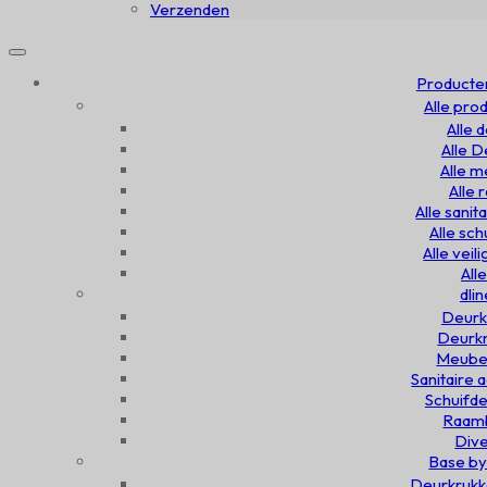
Verzenden
Producte
Alle pro
Alle 
Alle 
Alle 
Alle
Alle sanit
Alle sc
Alle veil
All
dlin
Deurk
Deurkn
Meubel
Sanitaire 
Schuifde
Raamb
Dive
Base by
Deurkrukk