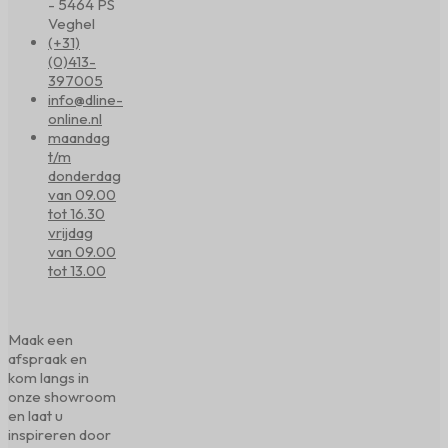
- 5464 PS
Veghel
(+31)
(0)413-
397005
info@dline-
online.nl
maandag
t/m
donderdag
van 09.00
tot 16.30
vrijdag
van 09.00
tot 13.00
Maak een
afspraak en
kom langs in
onze showroom
en laat u
inspireren door