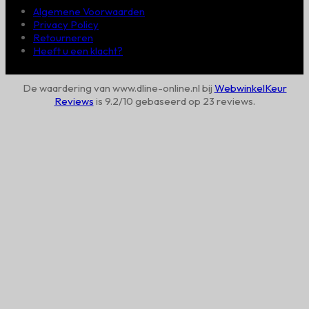
Algemene Voorwaarden
Privacy Policy
Retourneren
Heeft u een klacht?
De waardering van www.dline-online.nl bij
WebwinkelKeur
Reviews
is 9.2/10 gebaseerd op 23 reviews.