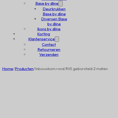
Base by dline
Deurkrukken
Base by dline
Diversen Base
by dline
Ikons by dline
Korting
Klantenservice
Contact
Retourneren
Verzenden
Home
/
Producten
/
Inbouwkom rond RVS geborsteld 2 maten