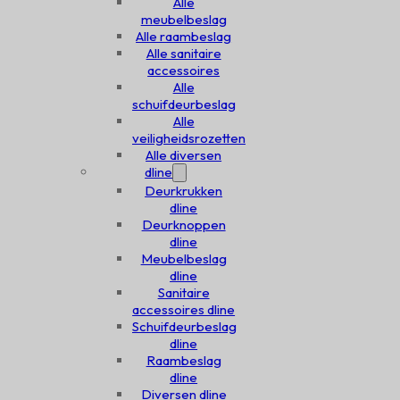
Alle
meubelbeslag
Alle raambeslag
Alle sanitaire
accessoires
Alle
schuifdeurbeslag
Alle
veiligheidsrozetten
Alle diversen
dline
Deurkrukken
dline
Deurknoppen
dline
Meubelbeslag
dline
Sanitaire
accessoires dline
Schuifdeurbeslag
dline
Raambeslag
dline
Diversen dline