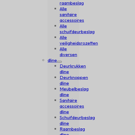
raambeslag
Alle
sanitaire
accessoires
Alle
schuifdeurbeslag
Alle
veiligheidsrozetten
Alle
diversen
dline
Deurkrukken
dline
Deurknoppen
dline
Meubelbeslag
dline
Sanitaire
accessoires
dline
Schuifdeurbeslag
dline
Raambeslag
dline