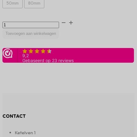
50mm
80mm
Inbouwkom
rond
RVS
Toevoegen aan winkelwagen
geborsteld
2
maten
aantal
CONTACT
Ketelven 1