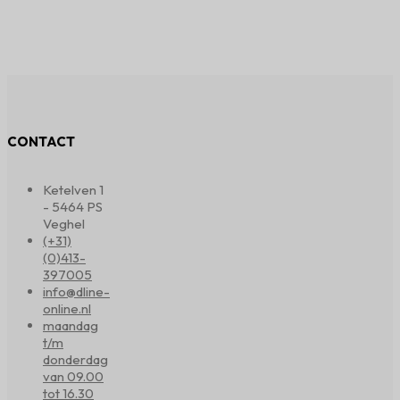
CONTACT
Ketelven 1
- 5464 PS
Veghel
(+31)
(0)413-
397005
info@dline-
online.nl
maandag
t/m
donderdag
van 09.00
tot 16.30