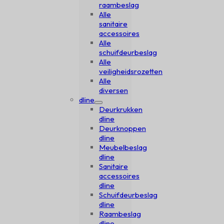
raambeslag
Alle
sanitaire
accessoires
Alle
schuifdeurbeslag
Alle
veiligheidsrozetten
Alle
diversen
dline
Deurkrukken
dline
Deurknoppen
dline
Meubelbeslag
dline
Sanitaire
accessoires
dline
Schuifdeurbeslag
dline
Raambeslag
dline