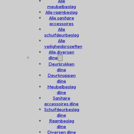
Alle
meubelbeslag
Alle raambeslag
Alle sanitaire
accessoires
Alle
schuifdeurbeslag
Alle
veiligheidsrozetten
Alle diversen
dline
Deurkrukken
dline
Deurknoppen
dline
Meubelbeslag
dline
Sanitaire
accessoires dline
Schuifdeurbeslag
dline
Raambeslag
dline
Diversen dline