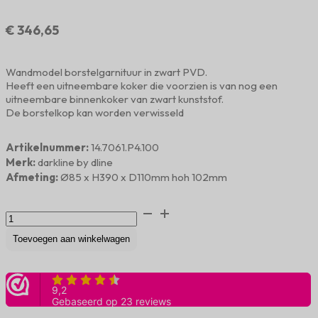
€
346,65
Wandmodel borstelgarnituur in zwart PVD.
Heeft een uitneembare koker die voorzien is van nog een
uitneembare binnenkoker van zwart kunststof.
De borstelkop kan worden verwisseld
Artikelnummer:
14.7061.P4.100
Merk:
darkline by dline
Afmeting:
Ø85 x H390 x D110mm hoh 102mm
Toiletborstelgarnituur
charcoal
PVD
Toevoegen aan winkelwagen
aantal