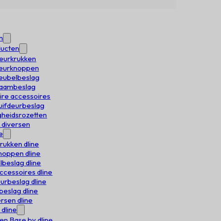
n
ducten
deurkrukken
Deurknoppen
meubelbeslag
 raambeslag
aire accessoires
huifdeurbeslag
igheidsrozetten
e diversen
e
rukken dline
oppen dline
beslag dline
accessoires dline
urbeslag dline
eslag dline
rsen dline
 dline
en Base by dline