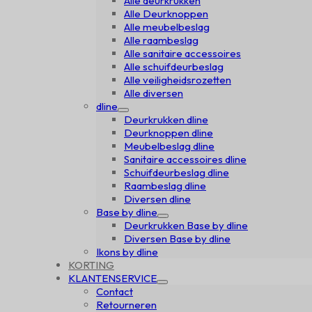
Alle deurkrukken
Alle Deurknoppen
Alle meubelbeslag
Alle raambeslag
Alle sanitaire accessoires
Alle schuifdeurbeslag
Alle veiligheidsrozetten
Alle diversen
dline
Deurkrukken dline
Deurknoppen dline
Meubelbeslag dline
Sanitaire accessoires dline
Schuifdeurbeslag dline
Raambeslag dline
Diversen dline
Base by dline
Deurkrukken Base by dline
Diversen Base by dline
Ikons by dline
KORTING
KLANTENSERVICE
Contact
Retourneren