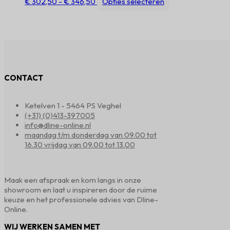
Prijsklasse:
Dit
€
302,50
-
€
346,50
Opties selecteren
€ 302,50
product
tot
heeft
€ 346,50
meerdere
variaties.
Deze
optie
kan
CONTACT
gekozen
worden
op
Ketelven 1 - 5464 PS Veghel
de
(+31) (0)413-397005
productpagina
info@dline-online.nl
maandag t/m donderdag van 09.00 tot
16.30 vrijdag van 09.00 tot 13.00
Maak een afspraak en kom langs in onze
showroom en laat u inspireren door de ruime
keuze en het professionele advies van Dline-
Online.
WIJ WERKEN SAMEN MET