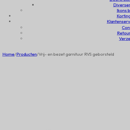
Diversen
Ikons b
Kortin
Klantenserv
Con
Retou
Verz
Home
/
Producten
/
Vrij- en bezet garnituur RVS geborsteld