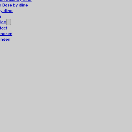
 Base by dline
y dline
g
ice
tact
rneren
enden