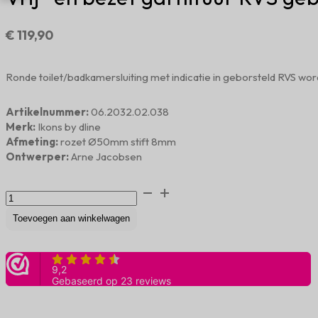
€
119,90
Ronde toilet/badkamersluiting met indicatie in geborsteld RVS wor
Artikelnummer:
06.2032.02.038
Merk:
Ikons by dline
Afmeting:
rozet Ø50mm stift 8mm
Ontwerper:
Arne Jacobsen
Vrij-
en
bezet
Toevoegen aan winkelwagen
garnituur
RVS
geborsteld
aantal