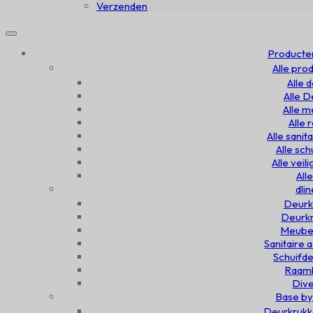
Verzenden
Producte
Alle pro
Alle 
Alle 
Alle 
Alle
Alle sanit
Alle sc
Alle veil
All
dlin
Deurk
Deurkn
Meubel
Sanitaire 
Schuifde
Raamb
Dive
Base by
Deurkrukk