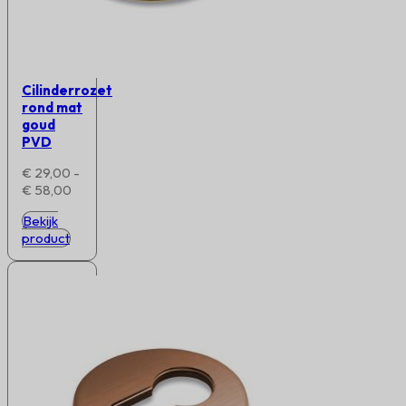
Cilinderrozet
rond mat
goud
PVD
€
29,00
-
Prijsklasse:
€
58,00
€ 29,00
Bekijk
tot
product
€ 58,00