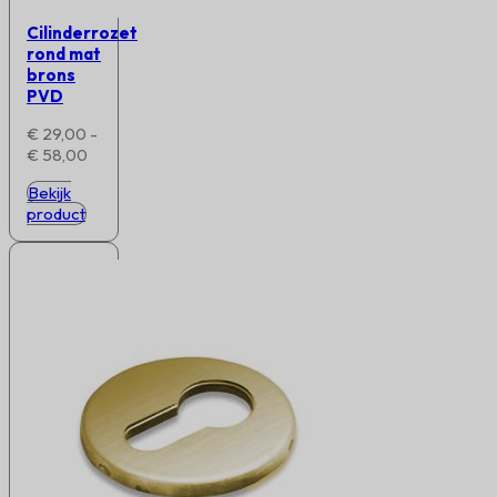
Cilinderrozet
rond mat
brons
PVD
€
29,00
-
Prijsklasse:
€
58,00
€ 29,00
Bekijk
tot
product
€ 58,00