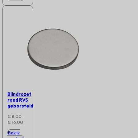
Blindrozet
rond RVS
geborsteld
€
8,00
-
Prijsklasse:
€
16,00
€ 8,00
Bekijk
tot