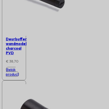
Deurbuffer
wandmodel
charcoal
PVD
€
38,70
Bekijk
product