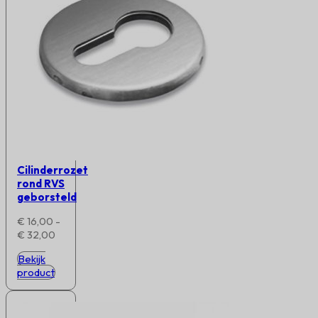
Cilinderrozet
rond RVS
geborsteld
€
16,00
-
Prijsklasse:
€
32,00
€ 16,00
Bekijk
tot
product
€ 32,00