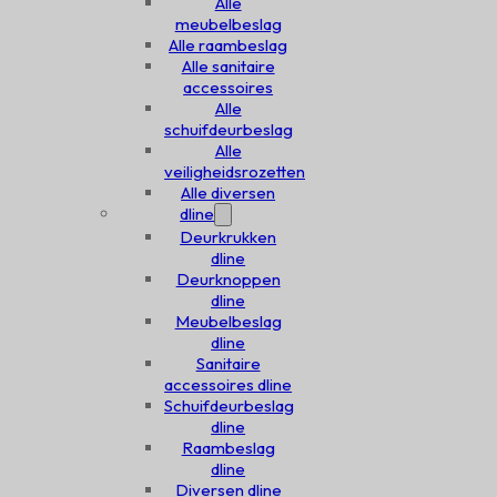
Alle
meubelbeslag
Alle raambeslag
Alle sanitaire
accessoires
Alle
schuifdeurbeslag
Alle
veiligheidsrozetten
Alle diversen
dline
Deurkrukken
dline
Deurknoppen
dline
Meubelbeslag
dline
Sanitaire
accessoires dline
Schuifdeurbeslag
dline
Raambeslag
dline
Diversen dline