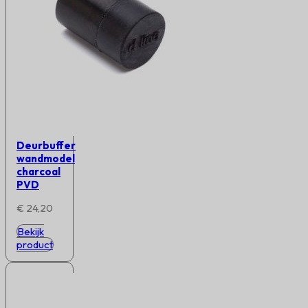
Deurbuffer
wandmodel
charcoal
PVD
€
24,20
Bekijk
product