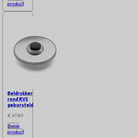
product
Beldrukker
rond RVS
geborsteld
€
47,80
Bekijk
product