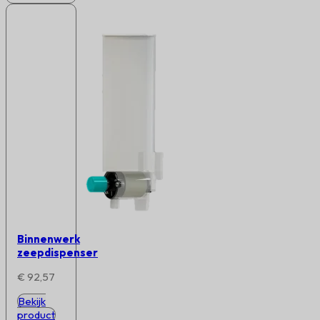
Binnenwerk
zeepdispenser
€
92,57
Bekijk
product