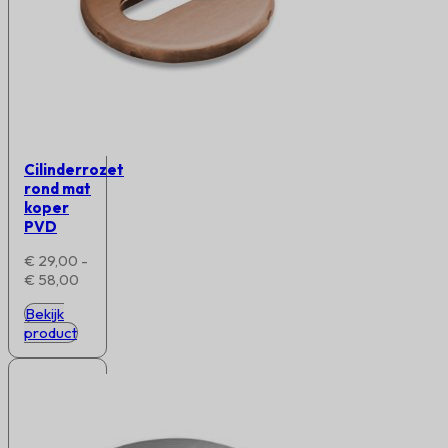
Cilinderrozet
rond mat
koper
PVD
€
29,00
-
Prijsklasse:
€
58,00
€ 29,00
Bekijk
tot
product
€ 58,00