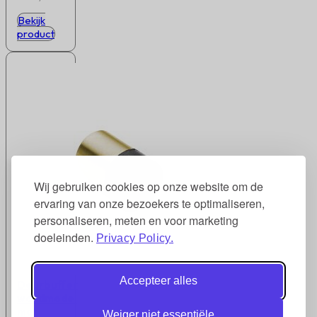
Bekijk
product
Wij gebruiken cookies op onze website om de
ervaring van onze bezoekers te optimaliseren,
personaliseren, meten en voor marketing
doeleinden.
Privacy Policy.
Accepteer alles
Deurbuffer
wandmodel
mat
Weiger niet essentiële