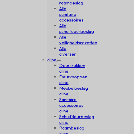
raambeslag
Alle
sanitaire
accessoires
Alle
schuifdeurbeslag
Alle
veiligheidsrozetten
Alle
diversen
dline
Deurkrukken
dline
Deurknoppen
dline
Meubelbeslag
dline
Sanitaire
accessoires
dline
Schuifdeurbeslag
dline
Raambeslag
dline