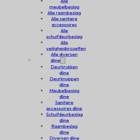
Alle
meubelbeslag
Alle raambeslag
Alle sanitaire
accessoires
Alle
schuifdeurbeslag
Alle
veiligheidsrozetten
Alle diversen
dline
Deurkrukken
dline
Deurknoppen
dline
Meubelbeslag
dline
Sanitaire
accessoires dline
Schuifdeurbeslag
dline
Raambeslag
dline
Diversen dline