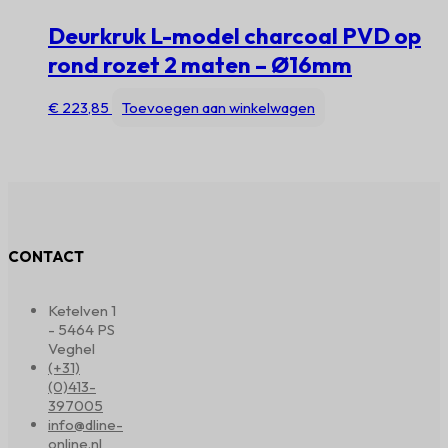
Deurkruk L-model charcoal PVD op
rond rozet 2 maten – Ø16mm
€
223,85
Toevoegen aan winkelwagen
CONTACT
Ketelven 1
- 5464 PS
Veghel
(+31)
(0)413-
397005
info@dline-
online.nl