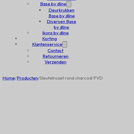
Base by dline
Deurkrukken
Base by dline
Diversen Base
by dline
Ikons by dline
Korting
Klantenservice
Contact
Retourneren
Verzenden
Home
/
Producten
/
Sleutelrozet rond charcoal PVD