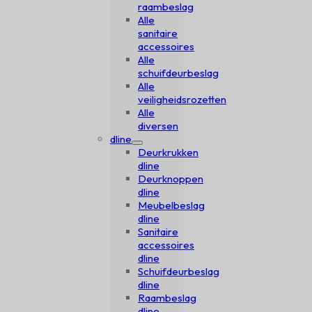
raambeslag
Alle
sanitaire
accessoires
Alle
schuifdeurbeslag
Alle
veiligheidsrozetten
Alle
diversen
dline
Deurkrukken
dline
Deurknoppen
dline
Meubelbeslag
dline
Sanitaire
accessoires
dline
Schuifdeurbeslag
dline
Raambeslag
dline