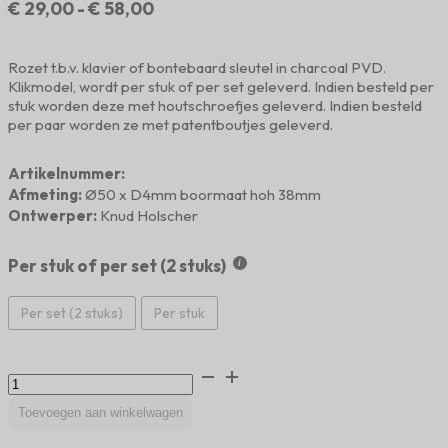
Prijsklasse:
€
29,00
-
€
58,00
€ 29,00
tot
Rozet t.b.v. klavier of bontebaard sleutel in charcoal PVD.
€ 58,00
Klikmodel, wordt per stuk of per set geleverd. Indien besteld per
stuk worden deze met houtschroefjes geleverd. Indien besteld
per paar worden ze met patentboutjes geleverd.
Artikelnummer:
Afmeting:
Ø50 x D4mm boormaat hoh 38mm
Ontwerper:
Knud Holscher
Per stuk of per set (2 stuks)
Per set (2 stuks)
Per stuk
Sleutelrozet
rond
charcoal
Toevoegen aan winkelwagen
PVD