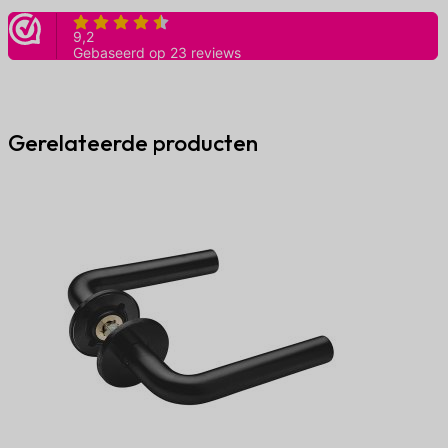
aantal
Gerelateerde producten