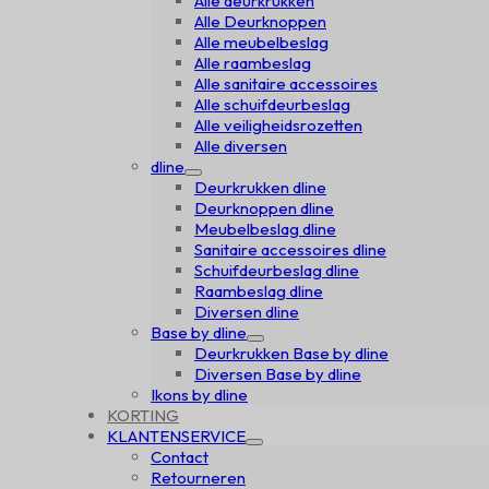
Alle deurkrukken
Alle Deurknoppen
Alle meubelbeslag
Alle raambeslag
Alle sanitaire accessoires
Alle schuifdeurbeslag
Alle veiligheidsrozetten
Alle diversen
dline
Deurkrukken dline
Deurknoppen dline
Meubelbeslag dline
Sanitaire accessoires dline
Schuifdeurbeslag dline
Raambeslag dline
Diversen dline
Base by dline
Deurkrukken Base by dline
Diversen Base by dline
Ikons by dline
KORTING
KLANTENSERVICE
Contact
Retourneren