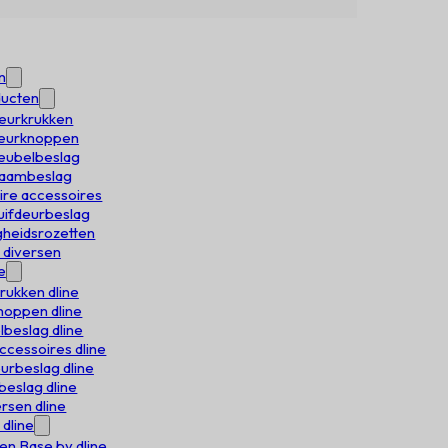
n
ducten
deurkrukken
Deurknoppen
meubelbeslag
 raambeslag
aire accessoires
huifdeurbeslag
igheidsrozetten
e diversen
e
rukken dline
oppen dline
beslag dline
accessoires dline
urbeslag dline
eslag dline
rsen dline
 dline
en Base by dline