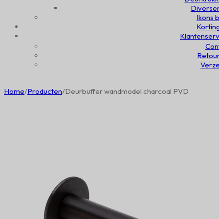
Diversen
Ikons b
Kortin
Klantenserv
Con
Retou
Verz
Home
/
Producten
/
Deurbuffer wandmodel charcoal PVD