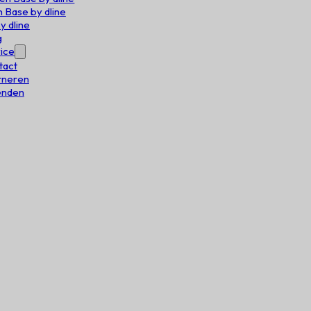
 Base by dline
y dline
g
ice
tact
rneren
enden