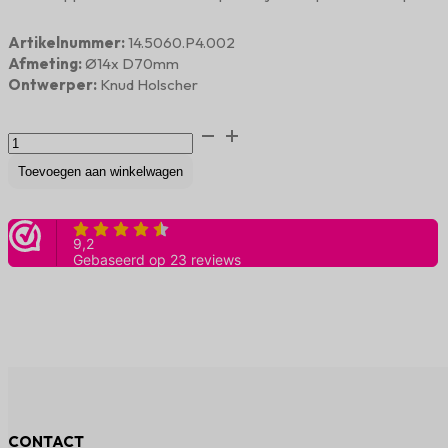
Artikelnummer:
14.5060.P4.002
Afmeting:
Ø14x D70mm
Ontwerper:
Knud Holscher
Deurbuffer
wandmodel
charcoal
Toevoegen aan winkelwagen
PVD
aantal
CONTACT