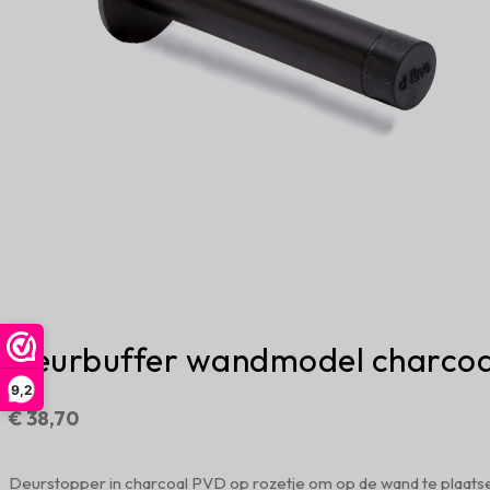
Deurbuffer wandmodel charco
9,2
€
38,70
Deurstopper in charcoal PVD op rozetje om op de wand te plaats