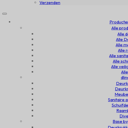
Verzenden
Producte
Alle pro
Alle 
Alle 
Alle 
Alle
Alle sanit
Alle sc
Alle veil
All
dlin
Deurk
Deurkn
Meubel
Sanitaire 
Schuifde
Raamb
Dive
Base by
Deurkrukk