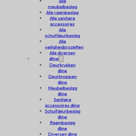
Alle
meubelbeslag
Alle raambeslag
Alle sanitaire
accessoires
Alle
schuifdeurbeslag
Alle
veiligheidsrozetten
Alle diversen
dline
Deurkrukken
dline
Deurknoppen
dline
Meubelbeslag
dline
Sanitaire
accessoires dline
Schuifdeurbeslag
dline
Raambeslag
dline
Diversen dline