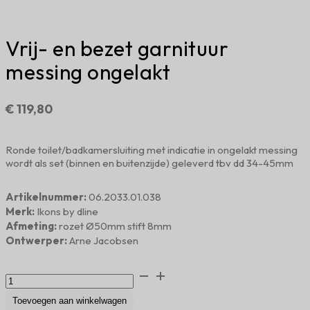
Vrij- en bezet garnituur
messing ongelakt
€
119,80
Ronde toilet/badkamersluiting met indicatie in ongelakt messing
wordt als set (binnen en buitenzijde) geleverd tbv dd 34-45mm
Artikelnummer:
06.2033.01.038
Merk:
Ikons by dline
Afmeting:
rozet Ø50mm stift 8mm
Ontwerper:
Arne Jacobsen
Vrij-
en
bezet
Toevoegen aan winkelwagen