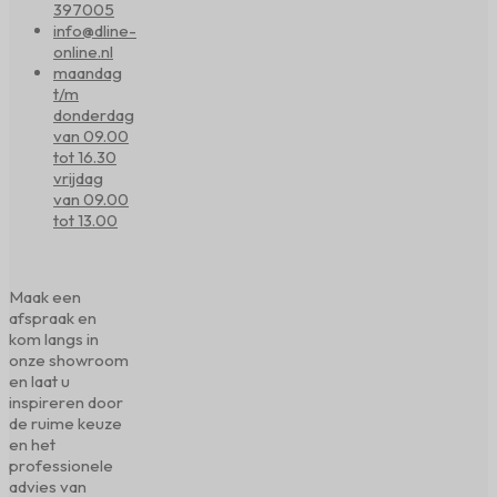
397005
info@dline-
online.nl
maandag
t/m
donderdag
van 09.00
tot 16.30
vrijdag
van 09.00
tot 13.00
Maak een
afspraak en
kom langs in
onze showroom
en laat u
inspireren door
de ruime keuze
en het
professionele
advies van