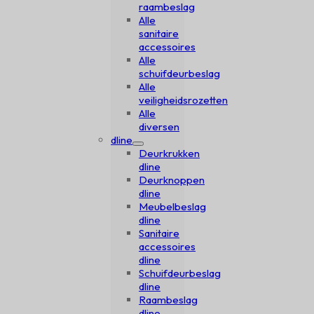
raambeslag
Alle
sanitaire
accessoires
Alle
schuifdeurbeslag
Alle
veiligheidsrozetten
Alle
diversen
dline
Deurkrukken
dline
Deurknoppen
dline
Meubelbeslag
dline
Sanitaire
accessoires
dline
Schuifdeurbeslag
dline
Raambeslag
dline