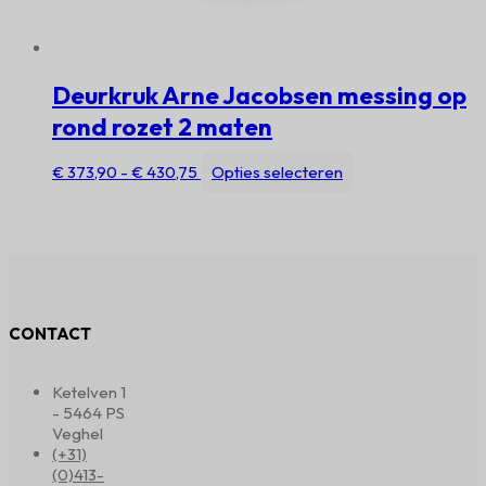
Deurkruk Arne Jacobsen messing op
rond rozet 2 maten
Prijsklasse:
Dit
€
373,90
-
€
430,75
Opties selecteren
€ 373,90
product
tot
heeft
€ 430,75
meerdere
variaties.
Deze
optie
kan
CONTACT
gekozen
worden
op
Ketelven 1
de
- 5464 PS
productpagina
Veghel
(+31)
(0)413-