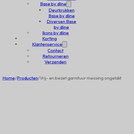
Base by dline
Deurkrukken
Base by dline
Diversen Base
by dline
Ikons by dline
Korting
Klantenservice
Contact
Retourneren
Verzenden
Home
/
Producten
/
Vrij- en bezet garnituur messing ongelakt