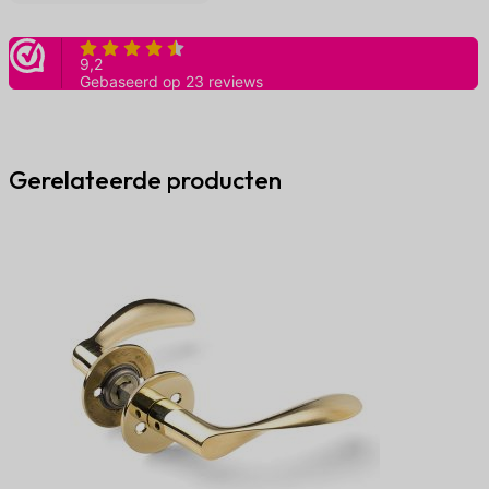
garnituur
messing
ongelakt
aantal
Gerelateerde producten