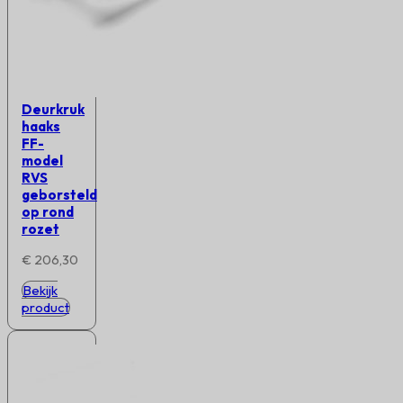
Deurkruk
haaks
FF-
model
RVS
geborsteld
op rond
rozet
€
206,30
Bekijk
product