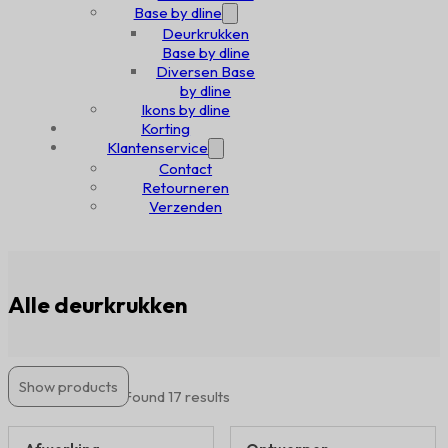
Base by dline
Deurkrukken
Base by dline
Diversen Base
by dline
Ikons by dline
Korting
Klantenservice
Contact
Retourneren
Verzenden
Alle deurkrukken
Show products
Filter products
Found 17 results