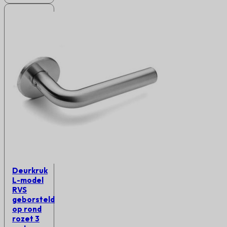
Deurkruk
L-model
RVS
geborsteld
op rond
rozet 3