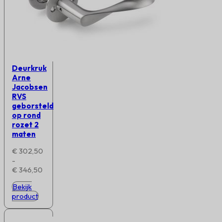
Deurkruk
Arne
Jacobsen
RVS
geborsteld
op rond
rozet 2
maten
€
302,50
-
Prijsklasse:
€
346,50
€ 302,50
Bekijk
tot
product
€ 346,50