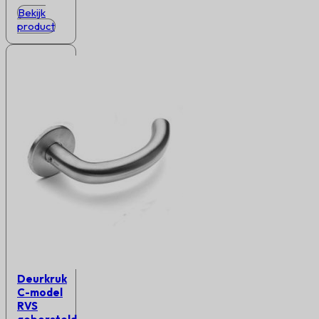
Bekijk
product
Deurkruk
C-model
RVS