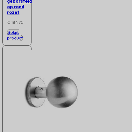
geborsteld
op rond
rozet
€
184,75
Bekijk
product