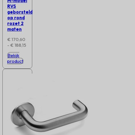
M-model
RVS
geborsteld
op rond
rozet 2
maten
€
170,60
Prijsklasse:
-
€
188,15
€ 170,60
Bekijk
tot
product
€ 188,15