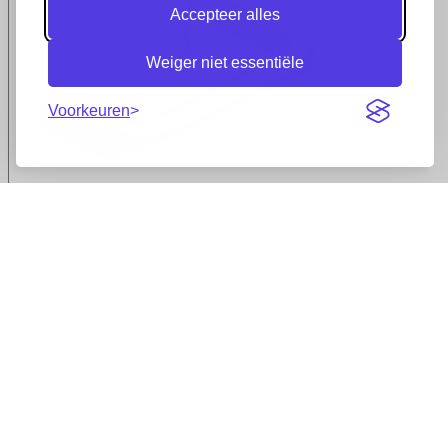
Accepteer alles
Weiger niet essentiële
Voorkeuren
Deurkruk
U-model
RVS
geborsteld
op rond
rozet
Ø16mm
€
40,50
Bekijk
product