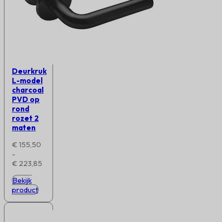
Deurkruk
L-model
charcoal
PVD op
rond
rozet 2
maten
€
155,50
-
Prijsklasse:
€
223,85
€ 155,50
Bekijk
tot
product
€ 223,85