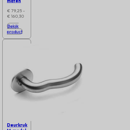
maten
€
79,25
-
Prijsklasse:
€
160,30
€ 79,25
Bekijk
tot
product
€ 160,30
Deurkruk