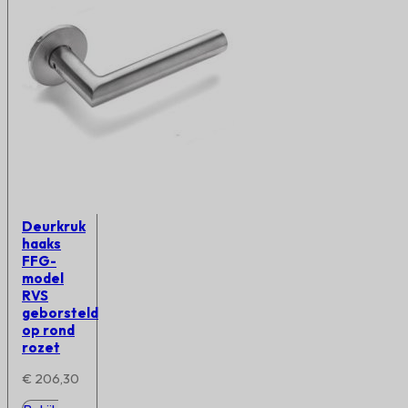
Deurkruk
haaks
FFG-
model
RVS
geborsteld
op rond
rozet
€
206,30