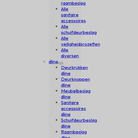
raambeslag
Alle
sanitaire
accessoires
Alle
schuifdeurbeslag
Alle
veiligheidsrozetten
Alle
diversen
dline
Deurkrukken
dline
Deurknoppen
dline
Meubelbeslag
dline
Sanitaire
accessoires
dline
Schuifdeurbeslag
dline
Raambeslag
dline