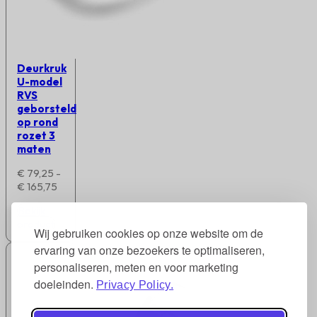
Deurkruk
U-model
RVS
geborsteld
op rond
rozet 3
maten
€
79,25
-
Prijsklasse:
€
165,75
€ 79,25
Bekijk
tot
product
€ 165,75
Wij gebruiken cookies op onze website om de
ervaring van onze bezoekers te optimaliseren,
personaliseren, meten en voor marketing
doeleinden.
Privacy Policy.