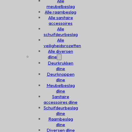
Alle
meubelbeslag
Alle raambeslag
Alle sanitaire
accessoires
Alle
schuifdeurbeslag
Alle
veiligheidsrozetten
Alle diversen
dline
Deurkrukken
dline
Deurknoppen
dline
Meubelbeslag
dline
Sanitaire
accessoires dline
Schuifdeurbeslag
dline
Raambeslag
dline
Diversen dline