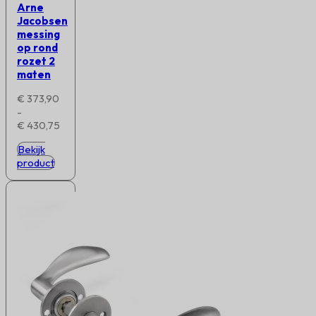
Arne
Jacobsen
messing
op rond
rozet 2
maten
€
373,90
-
Prijsklasse:
€
430,75
€ 373,90
Bekijk
tot
product
€ 430,75