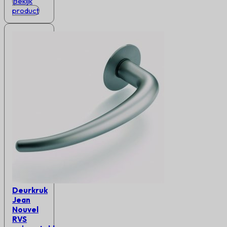
Bekijk
product
Deurkruk
Jean
Nouvel
RVS