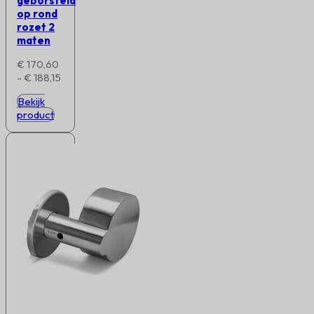
geborsteld
op rond
rozet 2
maten
€
170,60
Prijsklasse:
-
€
188,15
€ 170,60
Bekijk
tot
product
€ 188,15