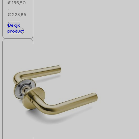
€
155,50
-
Prijsklasse:
€
223,85
€ 155,50
Bekijk
tot
product
€ 223,85