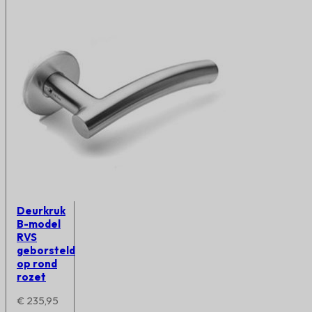
Deurkruk
B-model
RVS
geborsteld
op rond
rozet
€
235,95