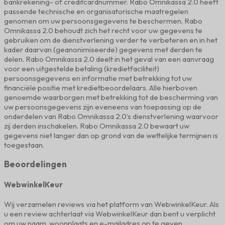
bankrekening- of creditcardnummer. Rabo Omnikassa 2.0 heeft
passende technische en organisatorische maatregelen
genomen om uw persoonsgegevens te beschermen. Rabo
Omnikassa 2.0 behoudt zich het recht voor uw gegevens te
gebruiken om de dienstverlening verder te verbeteren en in het
kader daarvan (geanonimiseerde) gegevens met derden te
delen. Rabo Omnikassa 2.0 deelt in het geval van een aanvraag
voor een uitgestelde betaling (kredietfaciliteit)
persoonsgegevens en informatie met betrekking tot uw
financiële positie met kredietbeoordelaars. Alle hierboven
genoemde waarborgen met betrekking tot de bescherming van
uw persoonsgegevens zijn eveneens van toepassing op de
onderdelen van Rabo Omnikassa 2.0’s dienstverlening waarvoor
zij derden inschakelen. Rabo Omnikassa 2.0 bewaart uw
gegevens niet langer dan op grond van de wettelijke termijnen is
toegestaan.
Beoordelingen
WebwinkelKeur
Wij verzamelen reviews via het platform van WebwinkelKeur. Als
u een review achterlaat via WebwinkelKeur dan bent u verplicht
om uw naam, woonplaats en e-mailadres op te geven.