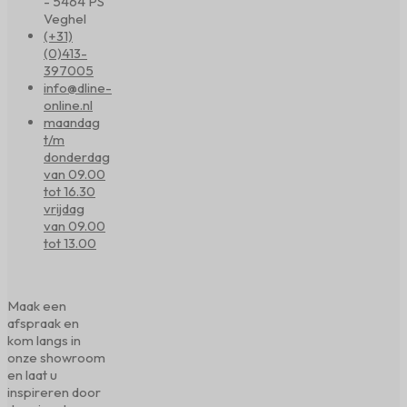
- 5464 PS
Veghel
(+31)
(0)413-
397005
info@dline-
online.nl
maandag
t/m
donderdag
van 09.00
tot 16.30
vrijdag
van 09.00
tot 13.00
Maak een
afspraak en
kom langs in
onze showroom
en laat u
inspireren door