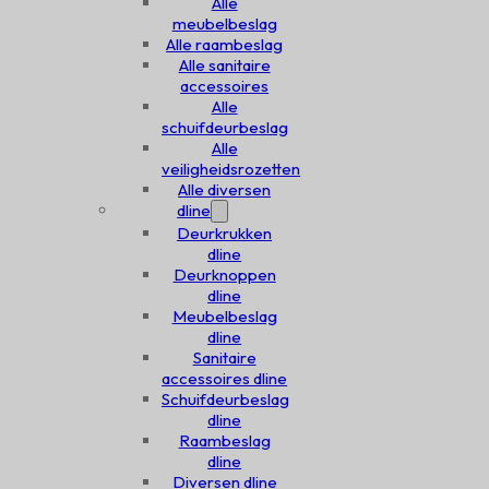
Alle
meubelbeslag
Alle raambeslag
Alle sanitaire
accessoires
Alle
schuifdeurbeslag
Alle
veiligheidsrozetten
Alle diversen
dline
Deurkrukken
dline
Deurknoppen
dline
Meubelbeslag
dline
Sanitaire
accessoires dline
Schuifdeurbeslag
dline
Raambeslag
dline
Diversen dline