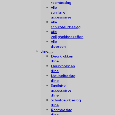
raambeslag
Alle
sanitaire
accessoires
Alle
schuifdeurbeslag
Alle
veiligheidsrozetten
Alle
diversen
dline
Deurkrukken
dline
Deurknoppen
dline
Meubelbeslag
dline
Sanitaire
accessoires
dline
Schuifdeurbeslag
dline
Raambeslag
dline