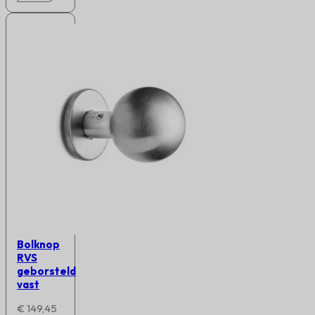
Bolknop
RVS
geborsteld
vast
€
149,45