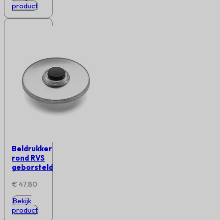
product
Beldrukker
rond RVS
geborsteld
€
47,80
Bekijk
product