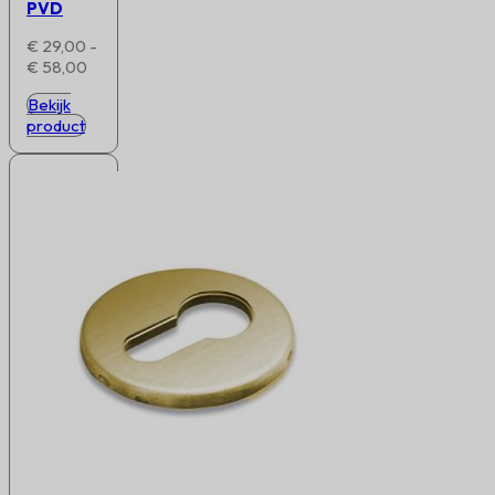
PVD
€
29,00
-
Prijsklasse:
€
58,00
€ 29,00
Bekijk
tot
product
€ 58,00