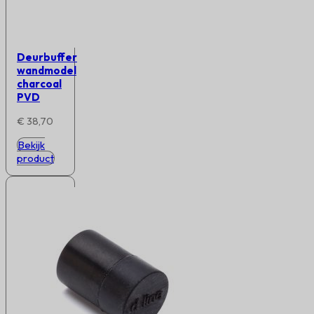
Deurbuffer
wandmodel
charcoal
PVD
€
38,70
Bekijk
product