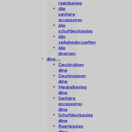
raambeslag
Alle
sanitaire
accessoires
Alle
schuifdeurbeslag
Alle
veiligheidsrozetten
Alle
diversen
dline
Deurkrukken
dline
Deurknoppen
dline
Meubelbeslag
dline
Sanitaire
accessoires
dline
Schuifdeurbeslag
dline
Raambeslag
dline