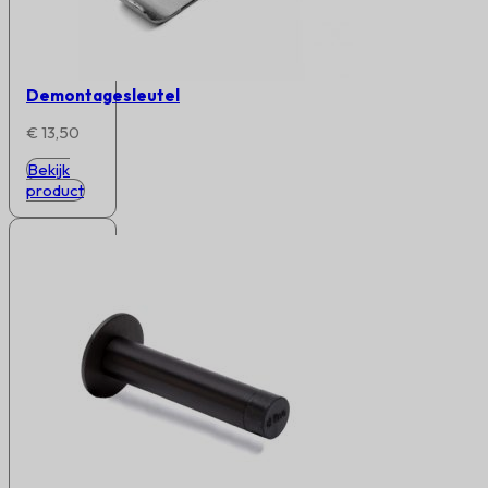
Demontagesleutel
€
13,50
Bekijk
product