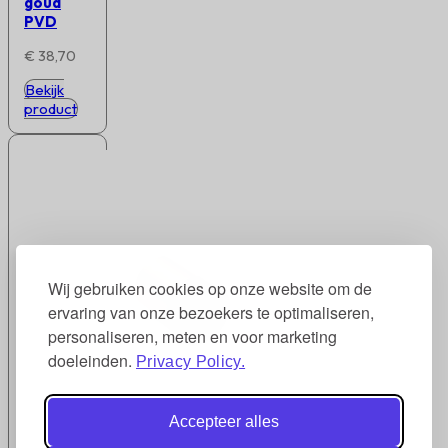
goud
PVD
€
38,70
Bekijk
product
Wij gebruiken cookies op onze website om de
ervaring van onze bezoekers te optimaliseren,
personaliseren, meten en voor marketing
doeleinden.
Privacy Policy.
Accepteer alles