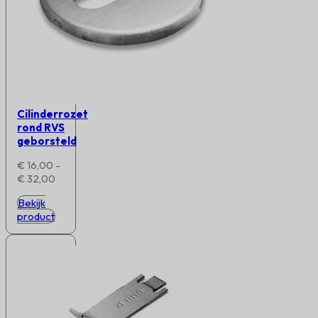
Cilinderrozet
rond RVS
geborsteld
€
16,00
-
Prijsklasse:
€
32,00
€ 16,00
Bekijk
tot
product
€ 32,00