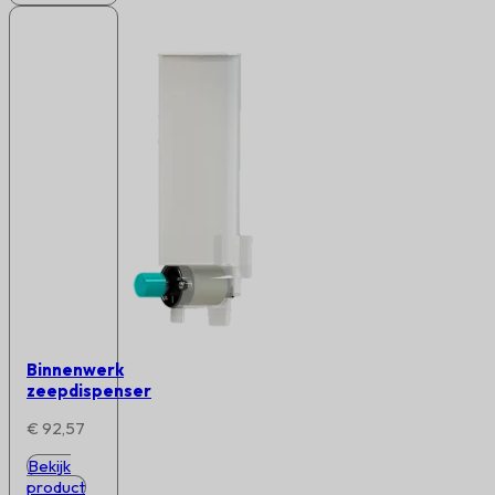
Binnenwerk
zeepdispenser
€
92,57
Bekijk
product