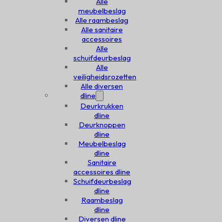
Alle
meubelbeslag
Alle raambeslag
Alle sanitaire
accessoires
Alle
schuifdeurbeslag
Alle
veiligheidsrozetten
Alle diversen
dline
Deurkrukken
dline
Deurknoppen
dline
Meubelbeslag
dline
Sanitaire
accessoires dline
Schuifdeurbeslag
dline
Raambeslag
dline
Diversen dline