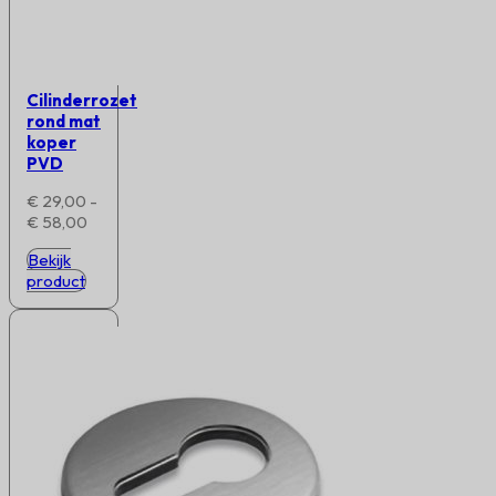
Cilinderrozet
rond mat
koper
PVD
€
29,00
-
Prijsklasse:
€
58,00
€ 29,00
Bekijk
tot
product
€ 58,00