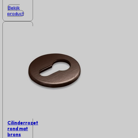
Bekijk
product
Cilinderrozet
rond mat
brons