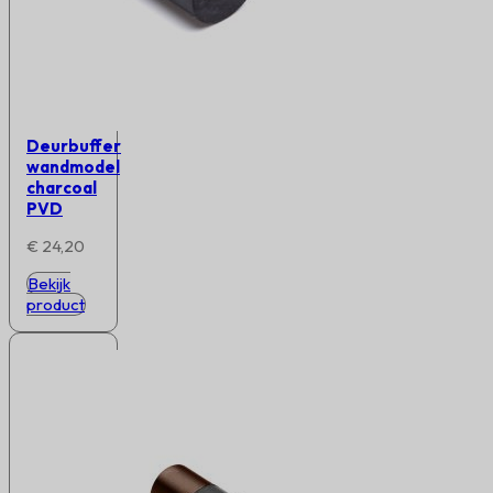
Deurbuffer
wandmodel
charcoal
PVD
€
24,20
Bekijk
product