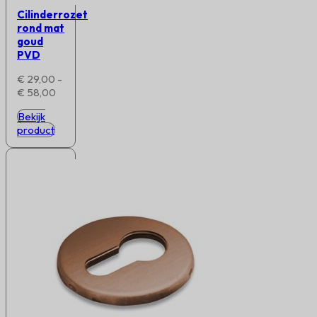
Cilinderrozet
rond mat
goud
PVD
€
29,00
-
Prijsklasse:
€
58,00
€ 29,00
Bekijk
tot
product
€ 58,00