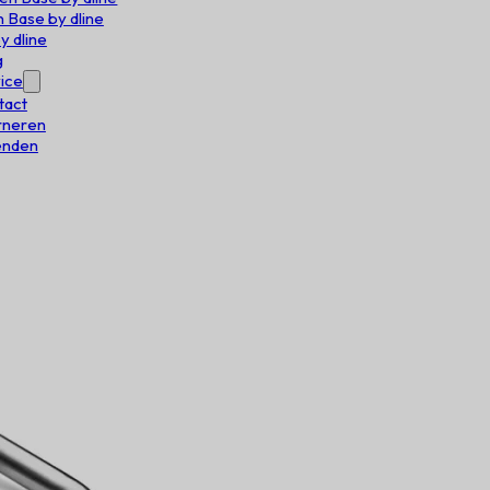
 Base by dline
y dline
g
ice
tact
rneren
enden