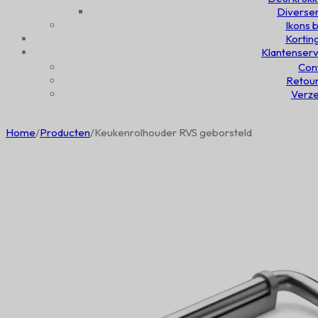
Diversen
Ikons b
Kortin
Klantenserv
Con
Retou
Verz
Home
/
Producten
/
Keukenrolhouder RVS geborsteld