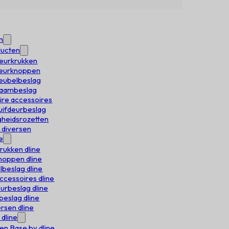
n
ducten
deurkrukken
Deurknoppen
meubelbeslag
 raambeslag
aire accessoires
huifdeurbeslag
igheidsrozetten
e diversen
e
rukken dline
oppen dline
beslag dline
accessoires dline
urbeslag dline
eslag dline
rsen dline
 dline
en Base by dline