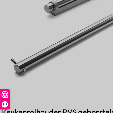
9,2
Keukenrolhouder RVS geborstel