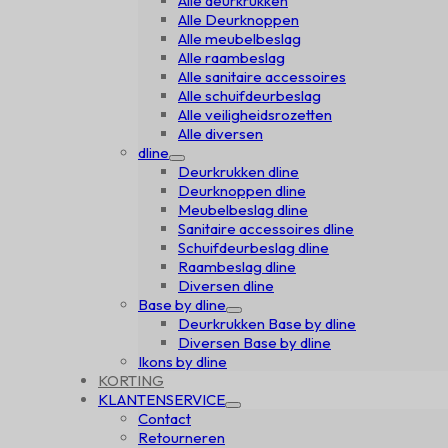
Alle deurkrukken
Alle Deurknoppen
Alle meubelbeslag
Alle raambeslag
Alle sanitaire accessoires
Alle schuifdeurbeslag
Alle veiligheidsrozetten
Alle diversen
dline
Deurkrukken dline
Deurknoppen dline
Meubelbeslag dline
Sanitaire accessoires dline
Schuifdeurbeslag dline
Raambeslag dline
Diversen dline
Base by dline
Deurkrukken Base by dline
Diversen Base by dline
Ikons by dline
KORTING
KLANTENSERVICE
Contact
Retourneren