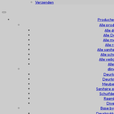
Verzenden
Producte
Alle pro
Alle 
Alle 
Alle 
Alle
Alle sanit
Alle sc
Alle veil
All
dlin
Deurk
Deurkn
Meubel
Sanitaire 
Schuifde
Raamb
Dive
Base by
Deurkrukk