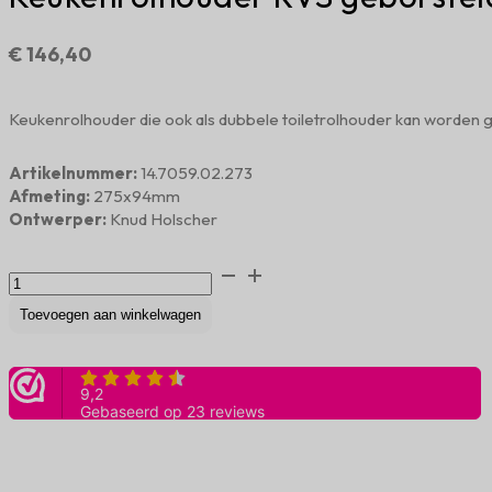
€
146,40
Keukenrolhouder die ook als dubbele toiletrolhouder kan worden g
Artikelnummer:
14.7059.02.273
Afmeting:
275x94mm
Ontwerper:
Knud Holscher
Keukenrolhouder
RVS
geborsteld
Toevoegen aan winkelwagen
aantal