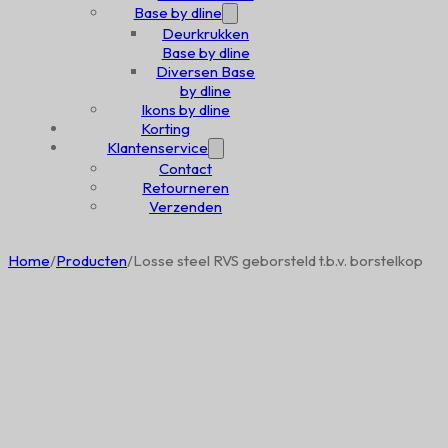
Base by dline
Deurkrukken
Base by dline
Diversen Base
by dline
Ikons by dline
Korting
Klantenservice
Contact
Retourneren
Verzenden
Home
/
Producten
/
Losse steel RVS geborsteld t.b.v. borstelkop