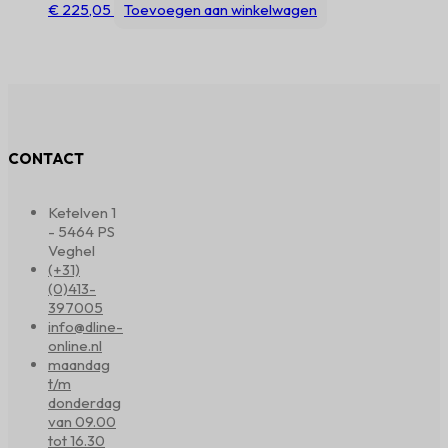
€
225,05
Toevoegen aan winkelwagen
CONTACT
Ketelven 1
- 5464 PS
Veghel
(+31)
(0)413-
397005
info@dline-
online.nl
maandag
t/m
donderdag
van 09.00
tot 16.30