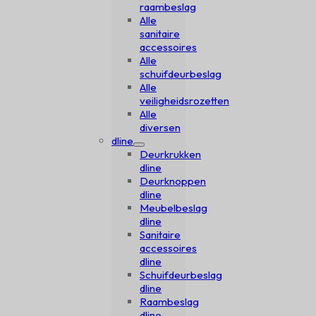
raambeslag
Alle
sanitaire
accessoires
Alle
schuifdeurbeslag
Alle
veiligheidsrozetten
Alle
diversen
dline
Deurkrukken
dline
Deurknoppen
dline
Meubelbeslag
dline
Sanitaire
accessoires
dline
Schuifdeurbeslag
dline
Raambeslag
dline