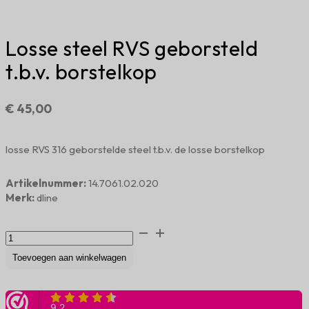
Losse steel RVS geborsteld
t.b.v. borstelkop
€
45,00
losse RVS 316 geborstelde steel t.b.v. de losse borstelkop
Artikelnummer:
14.7061.02.020
Merk:
dline
Losse
steel
RVS
Toevoegen aan winkelwagen
geborsteld
t.b.v.
borstelkop