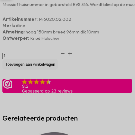
Massief huisnummer in geborsteld RVS 316. Wordt blind op de muu
Artikelnummer:
14.6020.02.002
Merk:
dline
Afmeting:
hoog 150mm breed 96mm dik 10mm
Ontwerper:
Knud Holscher
Nummer
2
RVS
Toevoegen aan winkelwagen
geborsteld
aantal
Gerelateerde producten