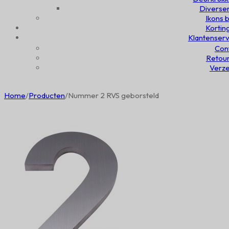
Diversen
Ikons b
Kortin
Klantenserv
Con
Retou
Verz
Home
/
Producten
/
Nummer 2 RVS geborsteld