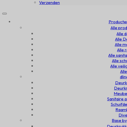
Verzenden
Producte
Alle pro
Alle 
Alle 
Alle 
Alle
Alle sanit
Alle sc
Alle veil
All
dlin
Deurk
Deurkn
Meubel
Sanitaire 
Schuifde
Raamb
Dive
Base by
Deurkrukk