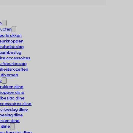
n
ducten
deurkrukken
Deurknoppen
meubelbeslag
 raambeslag
aire accessoires
huifdeurbeslag
igheidsrozetten
e diversen
e
rukken dline
oppen dline
beslag dline
accessoires dline
urbeslag dline
eslag dline
rsen dline
 dline
en Base by dline