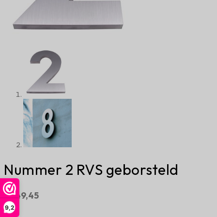
Nummer 2 RVS geborsteld
€
149,45
9,2