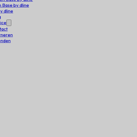
 Base by dline
y dline
g
ice
tact
rneren
enden