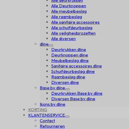
Alle deurkrukken
Alle Deurknoppen
Alle meubelbeslag
Alle raambeslag
Alle sanitaire accessoires
Alle schuifdeurbeslag
Alle veiligheidsrozetten
Alle diversen
dline
Deurkrukken dline
Deurknoppen dline
Meubelbeslag dline
Sanitaire accessoires dline
Schuifdeurbeslag dline
Raambeslag dline
Diversen dline
Base by dline
Deurkrukken Base by dline
Diversen Base by dline
Ikons by dline
KORTING
KLANTENSERVICE
Contact
Retourneren