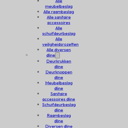
Alle
meubelbeslag
Alle raambeslag
Alle sanitaire
accessoires
Alle
schuifdeurbeslag
Alle
veiligheidsrozetten
Alle diversen
dline
Deurkrukken
dline
Deurknoppen
dline
Meubelbeslag
dline
Sanitaire
accessoires dline
Schuifdeurbeslag
dline
Raambeslag
dline
Diversen dline