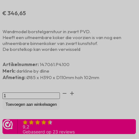
€
346,65
Wandmodel borstelgarnituur in zwart PVD.
Heeft een uitneembare koker die voorzien is van nog een
uitneembare binnenkoker van zwart kunststof.
De borstelkop kan worden verwisseld
Artikelnummer:
14.7061.P4.100
Merk:
darkline by dline
Afmeting:
Ø85 x H390 x D110mm hoh 102mm
Toiletborstelgarnituur
charcoal
PVD
Toevoegen aan winkelwagen
aantal