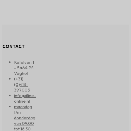
CONTACT
Ketelven 1
- 5464 PS
Veghel
(+31)
(0)413-
397005
info@dline-
online.nl
maandag
t/m
donderdag
van 09.00
tot 16.30