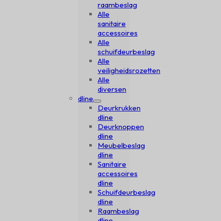
raambeslag
Alle
sanitaire
accessoires
Alle
schuifdeurbeslag
Alle
veiligheidsrozetten
Alle
diversen
dline
Deurkrukken
dline
Deurknoppen
dline
Meubelbeslag
dline
Sanitaire
accessoires
dline
Schuifdeurbeslag
dline
Raambeslag
dline