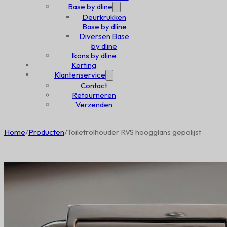
Base by dline
Deurkrukken
Base by dline
Diversen Base
by dline
Ikons by dline
Korting
Klantenservice
Contact
Retourneren
Verzenden
Home
/
Producten
/
Toiletrolhouder RVS hoogglans gepolijst