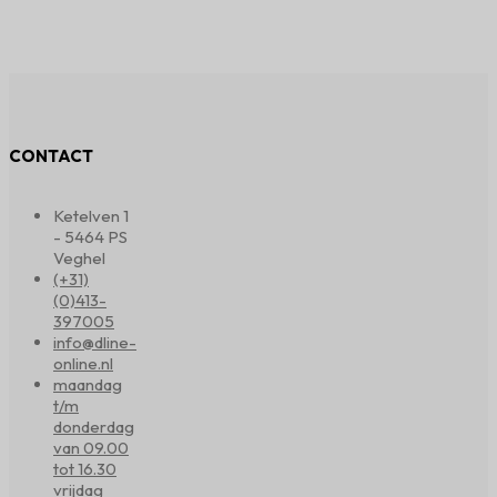
CONTACT
Ketelven 1
- 5464 PS
Veghel
(+31)
(0)413-
397005
info@dline-
online.nl
maandag
t/m
donderdag
van 09.00
tot 16.30
vrijdag