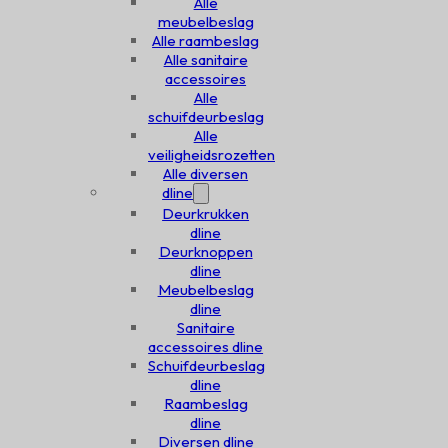
Alle
meubelbeslag
Alle raambeslag
Alle sanitaire
accessoires
Alle
schuifdeurbeslag
Alle
veiligheidsrozetten
Alle diversen
dline
Deurkrukken
dline
Deurknoppen
dline
Meubelbeslag
dline
Sanitaire
accessoires dline
Schuifdeurbeslag
dline
Raambeslag
dline
Diversen dline