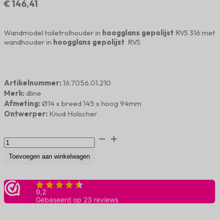
€
146,41
Wandmodel toiletrolhouder in
hoogglans gepolijst
RVS 316 met
wandhouder in
hoogglans gepolijst
RVS
Artikelnummer:
16.7056.01.210
Merk:
dline
Afmeting:
Ø14 x breed 145 x hoog 94mm
Ontwerper:
Knud Holscher
Toiletrolhouder
RVS
hoogglans
Toevoegen aan winkelwagen
gepolijst
aantal