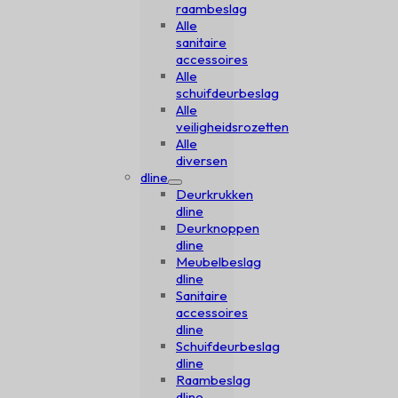
raambeslag
Alle
sanitaire
accessoires
Alle
schuifdeurbeslag
Alle
veiligheidsrozetten
Alle
diversen
dline
Deurkrukken
dline
Deurknoppen
dline
Meubelbeslag
dline
Sanitaire
accessoires
dline
Schuifdeurbeslag
dline
Raambeslag
dline