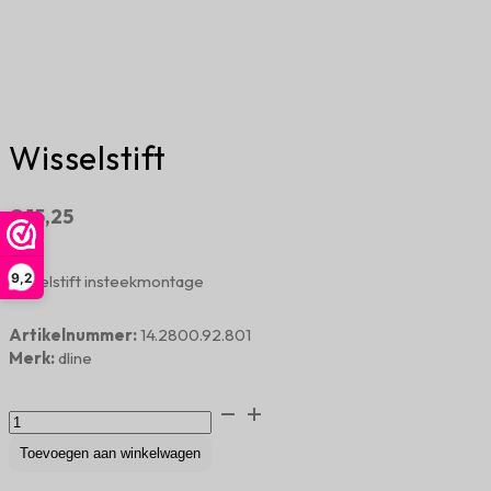
Wisselstift
€
15,25
9,2
wisselstift insteekmontage
Artikelnummer:
14.2800.92.801
Merk:
dline
Wisselstift
aantal
Toevoegen aan winkelwagen