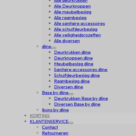
Alle deurkrukken
Alle Deurknoppen
Alle meubelbeslag
Alle raambeslag
Alle sanitaire accessoires
Alle schuifdeurbeslag
Alle veiligheidsrozetten
Alle diversen
dline
Deurkrukken dline
Deurknoppen dline
Meubelbeslag dline
Sanitaire accessoires dline
Schuifdeurbeslag dline
Raambeslag dline
Diversen dline
Base by dline
Deurkrukken Base by dline
Diversen Base by dline
Ikons by dline
KORTING
KLANTENSERVICE
Contact
Retourneren