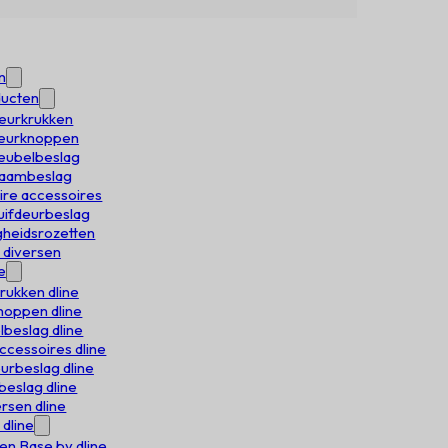
n
ducten
deurkrukken
Deurknoppen
meubelbeslag
 raambeslag
aire accessoires
huifdeurbeslag
igheidsrozetten
e diversen
e
rukken dline
oppen dline
beslag dline
accessoires dline
urbeslag dline
eslag dline
rsen dline
 dline
en Base by dline