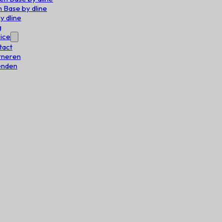
 Base by dline
y dline
g
ice
tact
rneren
enden