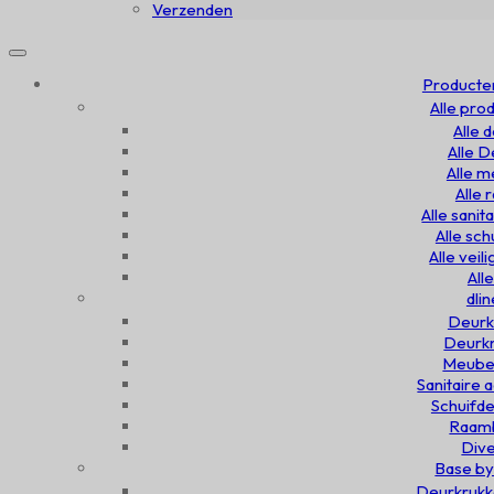
Verzenden
Producte
Alle pro
Alle 
Alle 
Alle 
Alle
Alle sanit
Alle sc
Alle veil
All
dlin
Deurk
Deurkn
Meubel
Sanitaire 
Schuifde
Raamb
Dive
Base by
Deurkrukk