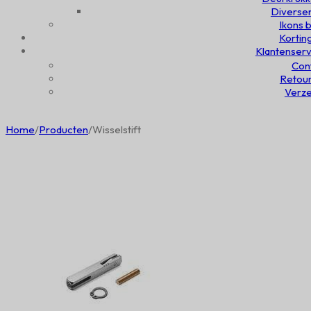
Diversen
Ikons b
Kortin
Klantenserv
Con
Retou
Verz
Home
/
Producten
/
Wisselstift